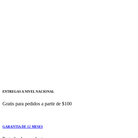
Bobina de mínima tensión 220-240 V AC/DC SIEMENS
Siemens
Añadir a cotizacion
Enclavamiento Mecanico Con Cable
Bowden Para Int. 3Va27 SIEMENS
3VW9011-0BB21
Enclavamiento Mecanico Con Cable Bowden Para Int.
3Va27
ENTREGAS A NIVEL NACIONAL
Gratis para pedidos a partir de $100
GARANTIA DE 12 MESES