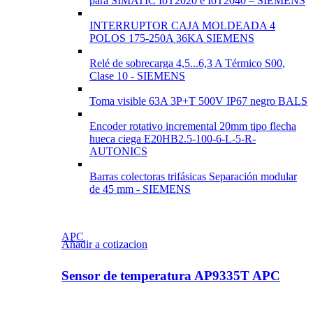
para SIMATIC IoT2020 e IoT2040 – SIEMENS
INTERRUPTOR CAJA MOLDEADA 4
POLOS 175-250A 36KA SIEMENS
Relé de sobrecarga 4,5...6,3 A Térmico S00,
Clase 10 - SIEMENS
Toma visible 63A 3P+T 500V IP67 negro BALS
Encoder rotativo incremental 20mm tipo flecha
hueca ciega E20HB2.5-100-6-L-5-R-
AUTONICS
Barras colectoras trifásicas Separación modular
de 45 mm - SIEMENS
APC
Añadir a cotizacion
Sensor de temperatura AP9335T APC