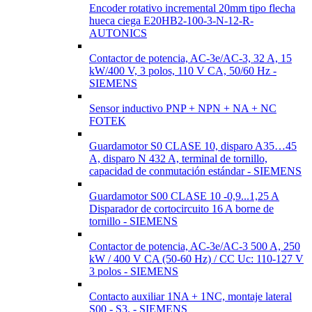
Encoder rotativo incremental 20mm tipo flecha
hueca ciega E20HB2-100-3-N-12-R-
AUTONICS
Contactor de potencia, AC-3e/AC-3, 32 A, 15
kW/400 V, 3 polos, 110 V CA, 50/60 Hz -
SIEMENS
Sensor inductivo PNP + NPN + NA + NC
FOTEK
Guardamotor S0 CLASE 10, disparo A35…45
A, disparo N 432 A, terminal de tornillo,
capacidad de conmutación estándar - SIEMENS
Guardamotor S00 CLASE 10 -0,9...1,25 A
Disparador de cortocircuito 16 A borne de
tornillo - SIEMENS
Contactor de potencia, AC-3e/AC-3 500 A, 250
kW / 400 V CA (50-60 Hz) / CC Uc: 110-127 V
3 polos - SIEMENS
Contacto auxiliar 1NA + 1NC, montaje lateral
S00 - S3. - SIEMENS