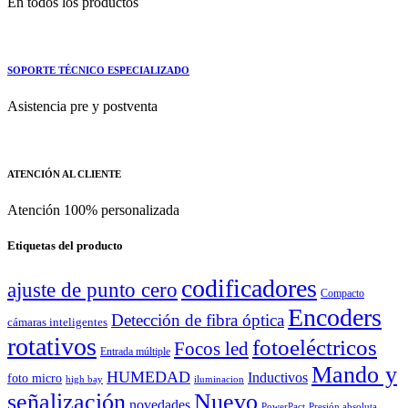
En todos los productos
SOPORTE TÉCNICO ESPECIALIZADO
Asistencia pre y postventa
ATENCIÓN AL CLIENTE
Atención 100% personalizada
Etiquetas del producto
codificadores
ajuste de punto cero
Compacto
Encoders
Detección de fibra óptica
cámaras inteligentes
rotativos
fotoeléctricos
Focos led
Entrada múltiple
Mando y
HUMEDAD
Inductivos
foto micro
high bay
iluminacion
señalización
Nuevo
novedades
PowerPact
Presión absoluta