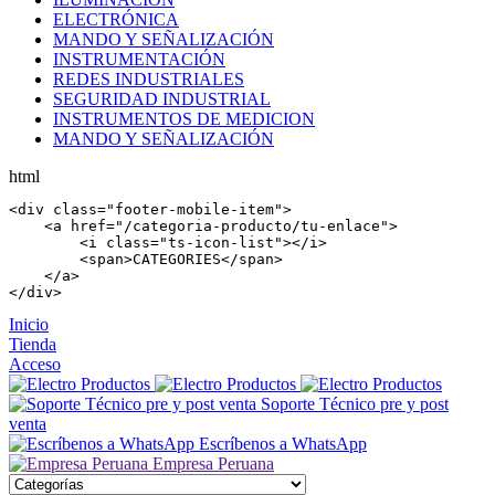
ELECTRÓNICA
MANDO Y SEÑALIZACIÓN
INSTRUMENTACIÓN
REDES INDUSTRIALES
SEGURIDAD INDUSTRIAL
INSTRUMENTOS DE MEDICION
MANDO Y SEÑALIZACIÓN
html
<
div
 class=
"footer-mobile-item"
>

    <
a
 href=
"/categoria-producto/tu-enlace"
>

        <
i
 class=
"ts-icon-list"
></
i
>

        <
span
>CATEGORIES</
span
>

    </
a
>

</
div
>
Inicio
Tienda
Acceso
Soporte Técnico pre y post
venta
Escríbenos a WhatsApp
Empresa Peruana