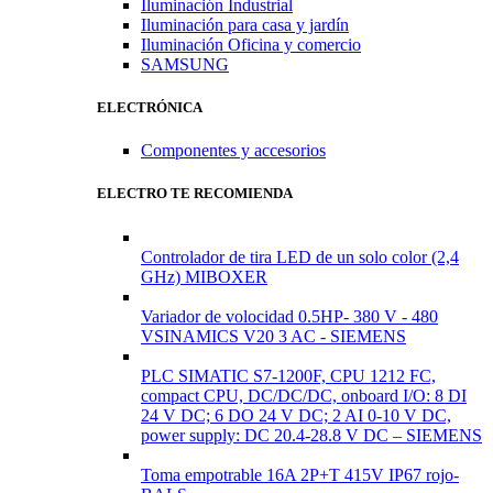
Iluminación Industrial
Iluminación para casa y jardín
Iluminación Oficina y comercio
SAMSUNG
ELECTRÓNICA
Componentes y accesorios
ELECTRO TE RECOMIENDA
Controlador de tira LED de un solo color (2,4
GHz) MIBOXER
Variador de volocidad 0.5HP- 380 V - 480
VSINAMICS V20 3 AC - SIEMENS
PLC SIMATIC S7-1200F, CPU 1212 FC,
compact CPU, DC/DC/DC, onboard I/O: 8 DI
24 V DC; 6 DO 24 V DC; 2 AI 0-10 V DC,
power supply: DC 20.4-28.8 V DC – SIEMENS
Toma empotrable 16A 2P+T 415V IP67 rojo-