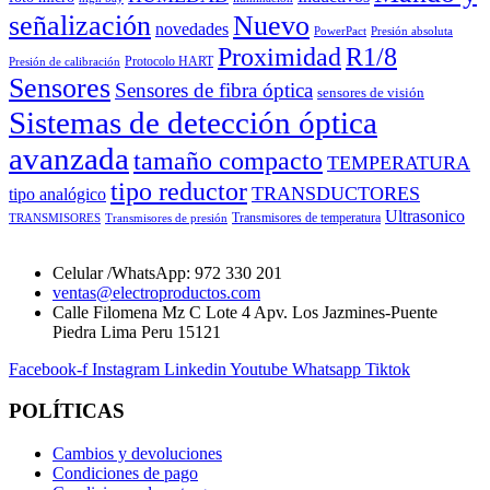
señalización
Nuevo
novedades
PowerPact
Presión absoluta
Proximidad
R1/8
Protocolo HART
Presión de calibración
Sensores
Sensores de fibra óptica
sensores de visión
Sistemas de detección óptica
avanzada
tamaño compacto
TEMPERATURA
tipo reductor
TRANSDUCTORES
tipo analógico
Ultrasonico
Transmisores de temperatura
TRANSMISORES
Transmisores de presión
Celular /WhatsApp: 972 330 201
ventas@electroproductos.com
Calle Filomena Mz C Lote 4 Apv. Los Jazmines-Puente
Piedra Lima Peru 15121
Facebook-f
Instagram
Linkedin
Youtube
Whatsapp
Tiktok
POLÍTICAS
Cambios y devoluciones
Condiciones de pago