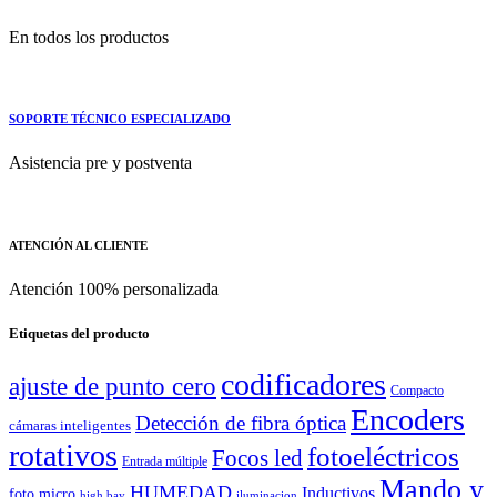
En todos los productos
SOPORTE TÉCNICO ESPECIALIZADO
Asistencia pre y postventa
ATENCIÓN AL CLIENTE
Atención 100% personalizada
Etiquetas del producto
codificadores
ajuste de punto cero
Compacto
Encoders
Detección de fibra óptica
cámaras inteligentes
rotativos
fotoeléctricos
Focos led
Entrada múltiple
Mando y
HUMEDAD
Inductivos
foto micro
high bay
iluminacion