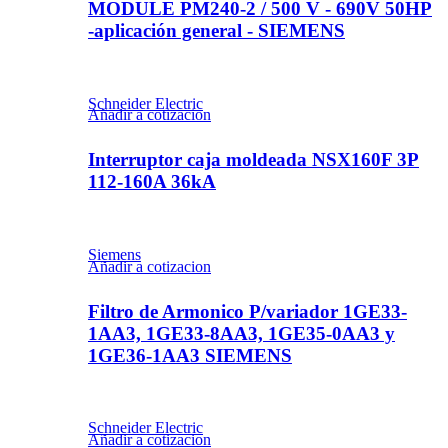
MODULE PM240-2 / 500 V - 690V 50HP
-aplicación general - SIEMENS
Schneider Electric
Añadir a cotizacion
Interruptor caja moldeada NSX160F 3P
112-160A 36kA
Siemens
Añadir a cotizacion
Filtro de Armonico P/variador 1GE33-
1AA3, 1GE33-8AA3, 1GE35-0AA3 y
1GE36-1AA3 SIEMENS
Schneider Electric
Añadir a cotizacion