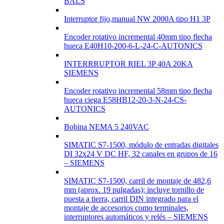
BALS
Interruptor fijo,manual NW 2000A tipo H1 3P
Encoder rotativo incremental 40mm tipo flecha
hueca E40H10-200-6-L-24-C-AUTONICS
INTERRRUPTOR RIEL 3P 40A 20KA
SIEMENS
Encoder rotativo incremental 58mm tipo flecha
hueca ciega E58HB12-20-3-N-24-CS-
AUTONICS
Bobina NEMA 5 240VAC
SIMATIC S7-1500, módulo de entradas digitales
DI 32x24 V DC HF, 32 canales en grupos de 16
– SIEMENS
SIMATIC S7-1500, carril de montaje de 482,6
mm (aprox. 19 pulgadas); incluye tornillo de
puesta a tierra, carril DIN integrado para el
montaje de accesorios como terminales,
interruptores automáticos y relés – SIEMENS