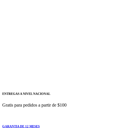
Siemens
Añadir a cotizacion
Relé temporizador, electrónico retardado a
la excitación 1 conmutado, 7 rangos de
tiempo 0,05 s...100 h, 12-240 V AC/DC con
50/60 Hz AC con LED, conexión por tornillo
- SIEMENS
3RP2525-1AW30
Relé temporizador, electrónico retardado a la excitación 1
ENTREGAS A NIVEL NACIONAL
Gratis para pedidos a partir de $100
GARANTIA DE 12 MESES