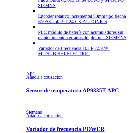
Filtro Du/dt 62-0CFO, 64-0CFO y 64-OCFO -
SIEMNS
Encoder rotativo incremental 50mm tipo flecha
E50S8-250-3-T-24-CS-AUTONICS
PLC módulo de batería con acumuladores sin
mantenimiento cerrados de plomo – SIEMENS
Variador de Frecuencia 10HP 7.5KW-
MITSUBISHI ELECTRIC
APC
Añadir a cotizacion
Sensor de temperatura AP9335T APC
Siemens
Añadir a cotizacion
Variador de frecuencia POWER