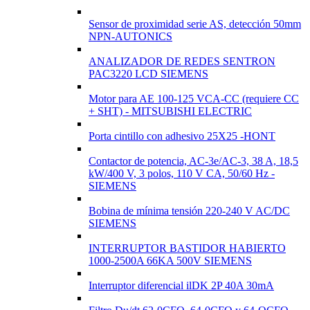
Sensor de proximidad serie AS, detección 50mm
NPN-AUTONICS
ANALIZADOR DE REDES SENTRON
PAC3220 LCD SIEMENS
Motor para AE 100-125 VCA-CC (requiere CC
+ SHT) - MITSUBISHI ELECTRIC
Porta cintillo con adhesivo 25X25 -HONT
Contactor de potencia, AC-3e/AC-3, 38 A, 18,5
kW/400 V, 3 polos, 110 V CA, 50/60 Hz -
SIEMENS
Bobina de mínima tensión 220-240 V AC/DC
SIEMENS
INTERRUPTOR BASTIDOR HABIERTO
1000-2500A 66KA 500V SIEMENS
Interruptor diferencial ilDK 2P 40A 30mA