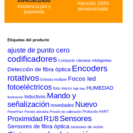
ESPECIALIZADO
Atención 100%
Asistencia pre y
personalizada
postventa
Etiquetas del producto
ajuste de punto cero
codificadores
cámaras inteligentes
Compacto
Encoders
Detección de fibra óptica
rotativos
Focos led
Entrada múltiple
fotoeléctricos
HUMEDAD
foto micro
high bay
Mando y
Inductivos
iluminacion
señalización
Nuevo
novedades
Protocolo HART
PowerPact
Presión absoluta
Presión de calibración
Sensores
Proximidad
R1/8
Sensores de fibra óptica
sensores de visión