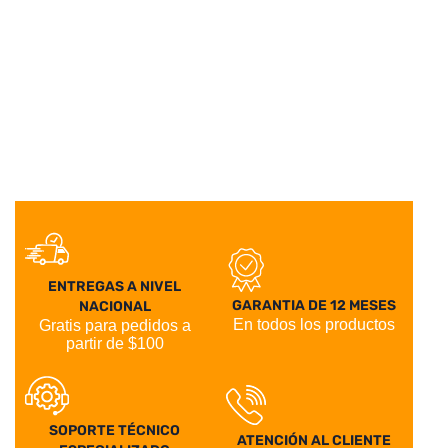
Repetidor SIMATIC DP, RS485 Para la conexión de
Siemens
AÑADIR A COTIZACION
SIMATIC DP, Conector para PROFIBUS
hasta 12 Mbit/s, Salida de cable a 90° –
SIEMENS
6ES7972-0BB52-0XA0
SIMATIC DP, Conector para PROFIBUS hasta 12 Mbit/s,
ENTREGAS A NIVEL
GARANTIA DE 12 MESES
NACIONAL
En todos los productos
Gratis para pedidos a
partir de $100
SOPORTE TÉCNICO
ATENCIÓN AL CLIENTE