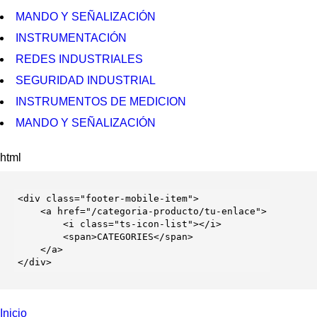
MANDO Y SEÑALIZACIÓN
INSTRUMENTACIÓN
REDES INDUSTRIALES
SEGURIDAD INDUSTRIAL
INSTRUMENTOS DE MEDICION
MANDO Y SEÑALIZACIÓN
html
<
div
 class=
"footer-mobile-item"
>

    <
a
 href=
"/categoria-producto/tu-enlace"
>

        <
i
 class=
"ts-icon-list"
></
i
>

        <
span
>CATEGORIES</
span
>

    </
a
>

</
div
>
Inicio