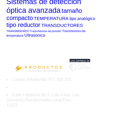
Sistemas de detección
óptica avanzada
tamaño
compacto
TEMPERATURA
tipo analógico
tipo reductor
TRANSDUCTORES
Transmisores de
TRANSMISORES
Transmisores de presión
Ultrasonico
temperatura
Celular /WhatsApp: 972 330 201
ventas@electroproductos.com
Calle Filomena Mz C Lote 4 Apv. Los
Jazmines-Puente Piedra Lima Peru
15121