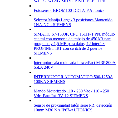
S-T12 / S-T20 - MITSUBISHI ELECTRIC
Fotosensor BRQM100-DDTA-P Autonics
Selector Manija Larga- 3 posiciones Mantenido
1NA-NC - SIEMENS
SIMATIC S7-1500F, CPU 1511F-1 PN, módulo
central con memoria de trabajo de 450 kB para
programa y 1,5 MB para datos, 1.ª interfaz:
PROFINET IRT con switch de 2 puertos –
SIEMENS
Interruptor caja moldeada PowerPact M 3P 800A
65kA 240V
INTERRUPTOR AUTOMATICO 500-1250A
100KA SIEMENS
Mando Motorizado 110 - 230 Vac / 110 - 250
Vdc. Para Int. 3Va12 SIEMENS
Sensor de proximidad latón serie PR, detección
10mm M30 NA IP67-AUTONICS