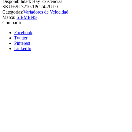
Disponibilidad:
Hay Existencias
SKU:
6SL3210-1PC24-2UL0
Categorías:
Variadores de Velocidad
Marca:
SIEMENS
Compartir
Facebook
Twitter
Pinterest
LinkedIn
Siemens
Añadir a cotizacion
Variador de velocidad modular SINAMICS
G120 1.5HP 1.1KW PM240-2 1AC/3AC
200-240V SIEMENS
6SL3210-1PB15-5ULO