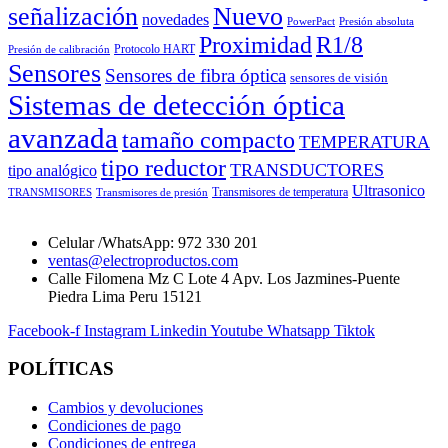
señalización
Nuevo
novedades
PowerPact
Presión absoluta
Proximidad
R1/8
Protocolo HART
Presión de calibración
Sensores
Sensores de fibra óptica
sensores de visión
Sistemas de detección óptica
avanzada
tamaño compacto
TEMPERATURA
tipo reductor
TRANSDUCTORES
tipo analógico
Ultrasonico
Transmisores de temperatura
TRANSMISORES
Transmisores de presión
Celular /WhatsApp: 972 330 201
ventas@electroproductos.com
Calle Filomena Mz C Lote 4 Apv. Los Jazmines-Puente
Piedra Lima Peru 15121
Facebook-f
Instagram
Linkedin
Youtube
Whatsapp
Tiktok
POLÍTICAS
Cambios y devoluciones
Condiciones de pago
Condiciones de entrega