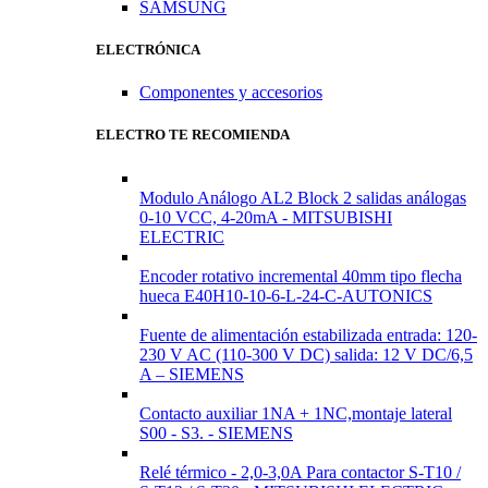
SAMSUNG
ELECTRÓNICA
Componentes y accesorios
ELECTRO TE RECOMIENDA
Modulo Análogo AL2 Block 2 salidas análogas
0-10 VCC, 4-20mA - MITSUBISHI
ELECTRIC
Encoder rotativo incremental 40mm tipo flecha
hueca E40H10-10-6-L-24-C-AUTONICS
Fuente de alimentación estabilizada entrada: 120-
230 V AC (110-300 V DC) salida: 12 V DC/6,5
A – SIEMENS
Contacto auxiliar 1NA + 1NC,montaje lateral
S00 - S3. - SIEMENS
Relé térmico - 2,0-3,0A Para contactor S-T10 /