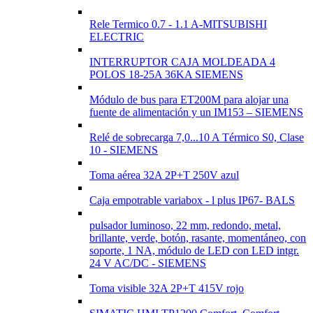
Rele Termico 0.7 - 1.1 A-MITSUBISHI
ELECTRIC
INTERRUPTOR CAJA MOLDEADA 4
POLOS 18-25A 36KA SIEMENS
Módulo de bus para ET200M para alojar una
fuente de alimentación y un IM153 – SIEMENS
Relé de sobrecarga 7,0...10 A Térmico S0, Clase
10 - SIEMENS
Toma aérea 32A 2P+T 250V azul
Caja empotrable variabox - l plus IP67- BALS
pulsador luminoso, 22 mm, redondo, metal,
brillante, verde, botón, rasante, momentáneo, con
soporte, 1 NA, módulo de LED con LED intgr.
24 V AC/DC - SIEMENS
Toma visible 32A 2P+T 415V rojo