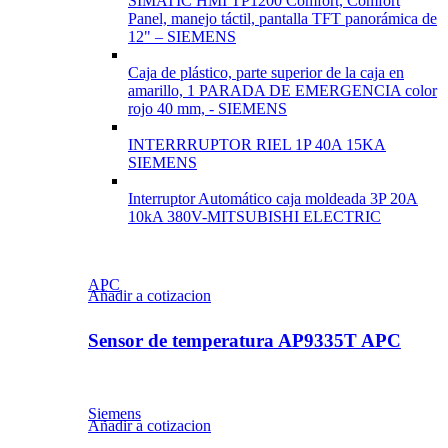
SIMATIC HMI TP1200 Comfort, Comfort
Panel, manejo táctil, pantalla TFT panorámica de
12" – SIEMENS
Caja de plástico, parte superior de la caja en
amarillo, 1 PARADA DE EMERGENCIA color
rojo 40 mm, - SIEMENS
INTERRRUPTOR RIEL 1P 40A 15KA
SIEMENS
Interruptor Automático caja moldeada 3P 20A
10kA 380V-MITSUBISHI ELECTRIC
APC
Añadir a cotizacion
Sensor de temperatura AP9335T APC
Siemens
Añadir a cotizacion