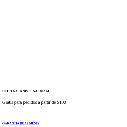
6SL3210-1PC31-1ULO
Este módulo de potencia ofrece un control flexible
Siemens
Añadir a cotizacion
Variador de velocidad modular SINAMICS
G120 2HP 1.5KW PM240-2 1AC/3AC 200-
240V SIEMENS
6SL3210-1PB17-4ULO
Este módulo de potencia ofrece un control flexible
ENTREGAS A NIVEL NACIONAL
Gratis para pedidos a partir de $100
GARANTIA DE 12 MESES