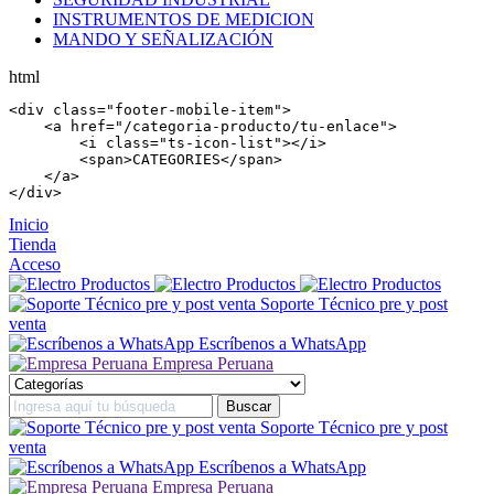
INSTRUMENTOS DE MEDICION
MANDO Y SEÑALIZACIÓN
html
<
div
 class=
"footer-mobile-item"
>

    <
a
 href=
"/categoria-producto/tu-enlace"
>

        <
i
 class=
"ts-icon-list"
></
i
>

        <
span
>CATEGORIES</
span
>

    </
a
>

</
div
>
Inicio
Tienda
Acceso
Soporte Técnico pre y post
venta
Escríbenos a WhatsApp
Empresa Peruana
Soporte Técnico pre y post
venta
Escríbenos a WhatsApp
Empresa Peruana