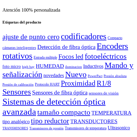
Atención 100% personalizada
Etiquetas del producto
codificadores
ajuste de punto cero
Compacto
Encoders
Detección de fibra óptica
cámaras inteligentes
rotativos
fotoeléctricos
Focos led
Entrada múltiple
Mando y
HUMEDAD
Inductivos
foto micro
high bay
iluminacion
señalización
Nuevo
novedades
PowerPact
Presión absoluta
Proximidad
R1/8
Protocolo HART
Presión de calibración
Sensores
Sensores de fibra óptica
sensores de visión
Sistemas de detección óptica
avanzada
tamaño compacto
TEMPERATURA
tipo reductor
TRANSDUCTORES
tipo analógico
Ultrasonico
Transmisores de temperatura
TRANSMISORES
Transmisores de presión