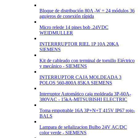
Bloque de distribución 80A -W = 24 módulos 36
agujeros de conexión rápida
Micro relede 14 pines bob .24VDC
WEIDMULLER
INTERRRUPTOR RIEL 1P 10A 20KA
SIEMENS
Kit de cableado con terminal de tornillo Eléctrico
y mecánico - SIEMENS
INTERRUPTOR CAJA MOLDEADA 3
POLOS 560-800A 85KA SIEMENS
Interruptor Automático caja moldeada 3P-60A-
380VAC - 15kA-MITSUBISHI ELECTRIC
Toma empotrable 16A 3P+N+T 415V IP67 rojo-
BALS
Lampara de señalizacion Bulbo 24V AC/DC
color verde - SIEMENS