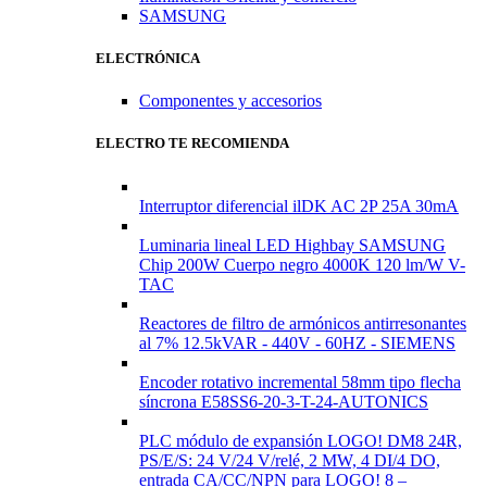
SAMSUNG
ELECTRÓNICA
Componentes y accesorios
ELECTRO TE RECOMIENDA
Interruptor diferencial ilDK AC 2P 25A 30mA
Luminaria lineal LED Highbay SAMSUNG
Chip 200W Cuerpo negro 4000K 120 lm/W V-
TAC
Reactores de filtro de armónicos antirresonantes
al 7% 12.5kVAR - 440V - 60HZ - SIEMENS
Encoder rotativo incremental 58mm tipo flecha
síncrona E58SS6-20-3-T-24-AUTONICS
PLC módulo de expansión LOGO! DM8 24R,
PS/E/S: 24 V/24 V/relé, 2 MW, 4 DI/4 DO,
entrada CA/CC/NPN para LOGO! 8 –