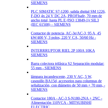
SIEMENS
PLC SIMATIC S7-1200, salida digital SM 1226,
F-DQ 4x 24 V DC 2A, PROFIsafe, 70 mm de
ancho total, hasta PL E (ISO 13849-1)/ SIL3
(IEC 61508) – SIEMENS
Contactor de potencia, AC-3e/AC-3, 95 A, 45
kW/400 V, 3 polos, 220 V CA, 50/60 Hz -
SIEMENS
INTERRRUPTOR RIEL 2P 100A 10KA
SIEMENS
Barra colectora trifásica S2 Separación modular:
55 mm - SIEMENS
lámpara incandescente, 230 V AC, 5 W,
casquillo BA15d, accesorios para columnas de
señalización, con diámetro de 50 mm + 70 mm, -
SIEMENS
Contactor 180A - AC-3 S-N180-2NA + 2NC -
Alimentación 110VCA - MITSUBISHI
ELECTRIC