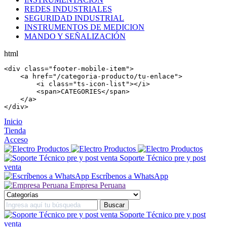
REDES INDUSTRIALES
SEGURIDAD INDUSTRIAL
INSTRUMENTOS DE MEDICION
MANDO Y SEÑALIZACIÓN
html
<
div
 class=
"footer-mobile-item"
>

    <
a
 href=
"/categoria-producto/tu-enlace"
>

        <
i
 class=
"ts-icon-list"
></
i
>

        <
span
>CATEGORIES</
span
>

    </
a
>

</
div
>
Inicio
Tienda
Acceso
Soporte Técnico pre y post
venta
Escríbenos a WhatsApp
Empresa Peruana
Soporte Técnico pre y post
venta