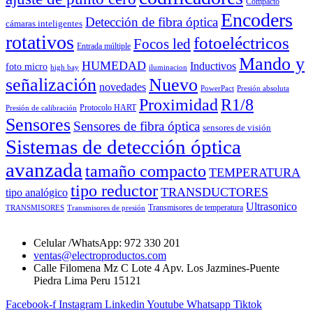
Compacto
Encoders
Detección de fibra óptica
cámaras inteligentes
rotativos
fotoeléctricos
Focos led
Entrada múltiple
Mando y
HUMEDAD
Inductivos
foto micro
high bay
iluminacion
señalización
Nuevo
novedades
PowerPact
Presión absoluta
Proximidad
R1/8
Protocolo HART
Presión de calibración
Sensores
Sensores de fibra óptica
sensores de visión
Sistemas de detección óptica
avanzada
tamaño compacto
TEMPERATURA
tipo reductor
TRANSDUCTORES
tipo analógico
Ultrasonico
Transmisores de temperatura
TRANSMISORES
Transmisores de presión
Celular /WhatsApp: 972 330 201
ventas@electroproductos.com
Calle Filomena Mz C Lote 4 Apv. Los Jazmines-Puente
Piedra Lima Peru 15121
Facebook-f
Instagram
Linkedin
Youtube
Whatsapp
Tiktok