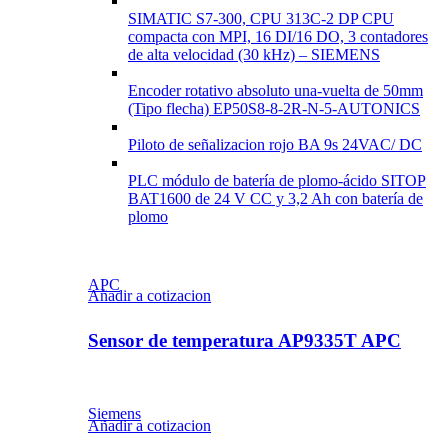
SIMATIC S7-300, CPU 313C-2 DP CPU
compacta con MPI, 16 DI/16 DO, 3 contadores
de alta velocidad (30 kHz) – SIEMENS
Encoder rotativo absoluto una-vuelta de 50mm
(Tipo flecha) EP50S8-8-2R-N-5-AUTONICS
Piloto de señalizacion rojo BA 9s 24VAC/ DC
PLC módulo de batería de plomo-ácido SITOP
BAT1600 de 24 V CC y 3,2 Ah con batería de
plomo
APC
Añadir a cotizacion
Sensor de temperatura AP9335T APC
Siemens
Añadir a cotizacion