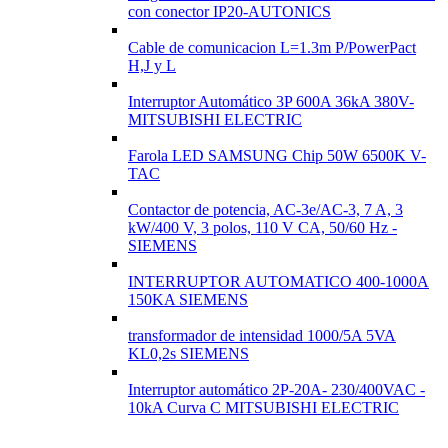
con conector IP20-AUTONICS
Cable de comunicacion L=1.3m P/PowerPact
H,J y L
Interruptor Automático 3P 600A 36kA 380V-
MITSUBISHI ELECTRIC
Farola LED SAMSUNG Chip 50W 6500K V-
TAC
Contactor de potencia, AC-3e/AC-3, 7 A, 3
kW/400 V, 3 polos, 110 V CA, 50/60 Hz -
SIEMENS
INTERRUPTOR AUTOMATICO 400-1000A
150KA SIEMENS
transformador de intensidad 1000/5A 5VA
KL0,2s SIEMENS
Interruptor automático 2P-20A- 230/400VAC -
10kA Curva C MITSUBISHI ELECTRIC