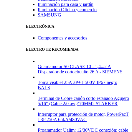
Iluminación para casa y jardín
Iluminación Oficina y comercio
SAMSUNG
ELECTRÓNICA
Componentes y accesorios
ELECTRO TE RECOMIENDA
Guardamotor S0 CLASE 10 - 1,4...2 A
Disparador de cortocircuito 26 A - SIEMENS
Toma visible125A 3P+T 500V IP67 negro
BALS
Terminal de Cobre cañón corto estañado Agujero
5/16" (Cable 2/0 awg)70MM2 STARKER
Interruptor para protección de motor, PowerPacT
J 3P 250A 65kA/480VAC
Programador Ualim: 12/30VDC conexión: cable