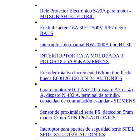
Relé Protector Electrónico 5-20A para motor -
MITSUBISHI ELECTRIC
Enchufe aéreo 16A 3P+T 500V IP67 negro
BALS
Interruptor fijo,manual NW 2000A tipo H1 3P
INTERRUPTOR CAJA MOLDEADA 3
POLOS 18-25A 85KA SIEMENS
Encoder rotativo incremental 60mm tipo flecha
hueca E60H20-100-3-N-24-AUTONICS
Guardamotor S0 CLASE 10, disparo A35…45
A, disparo N 432 A, terminal de tornillo,
capacidad de conmutación estándar - SIEMENS
Sensor de proximidad serie PS, detección 5mm
marco 17mm NPN IP67-AUTONICS
Interuptor para puertas de seguridad serie SFDL
SFDL-S5C-G1/2K AUTONICS