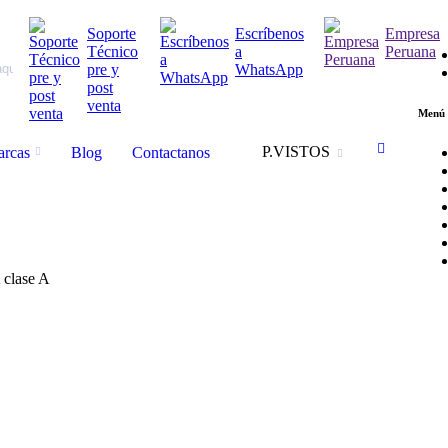
Soporte
Escríbenos
Empresa
Técnico
a
Peruana
pre y
WhatsApp
post
venta
Menú 
P.VISTOS
rcas
Blog
Contactanos
 clase A