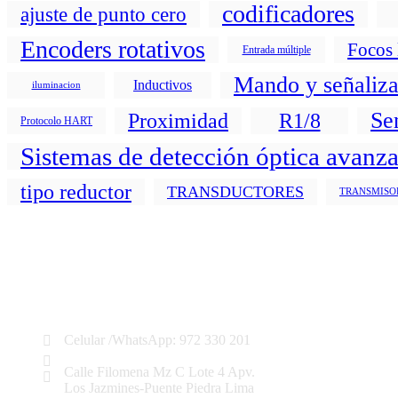
codificadores
ajuste de punto cero
Encoders rotativos
Focos 
Entrada múltiple
Mando y señaliza
Inductivos
iluminacion
Se
Proximidad
R1/8
Protocolo HART
Sistemas de detección óptica avanz
tipo reductor
TRANSDUCTORES
TRANSMISO
Celular /WhatsApp: 972 330 201
ventas@electroproductos.com
Calle Filomena Mz C Lote 4 Apv.
Los Jazmines-Puente Piedra Lima