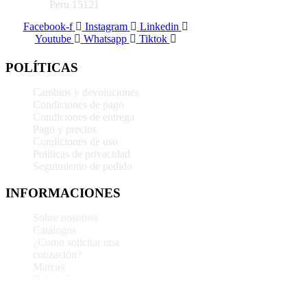
Peru 15121
Facebook-f
Instagram
Linkedin
Youtube
Whatsapp
Tiktok
POLÍTICAS
Cambios y devoluciones
Condiciones de pago
Condiciones de entrega
Pago y precios
Condiciones de uso
Políticas de privacidad
Seguimiento de pedido
INFORMACIONES
Sobre nosotros
Catálogos
¿Como solicitar una
cotización?
Marcas
Categorías
Blog
Importación express