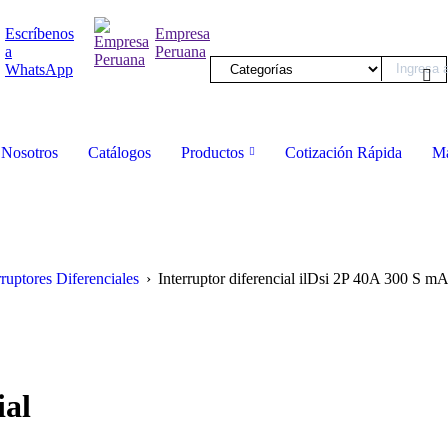
Escríbenos
Empresa
a
Peruana
WhatsApp
Nosotros
Catálogos
Productos
Cotización Rápida
Ma
rruptores Diferenciales
›
Interruptor diferencial ilDsi 2P 40A 300 S mA
ial