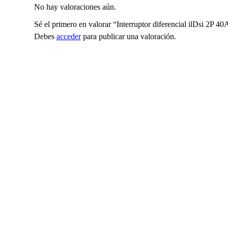
No hay valoraciones aún.
Sé el primero en valorar “Interruptor diferencial ilDsi 2P 
Debes
acceder
para publicar una valoración.
SALE
SALE
Schneider Electric
Schneider Electric
HOT
Añadir a cotizacion
Añadir a cotizaci
Interruptor diferencial ilDsi
Interruptor diferencia
2P 63A 300 S mA clase A
4P 40A 
A9R35263
A9R91440