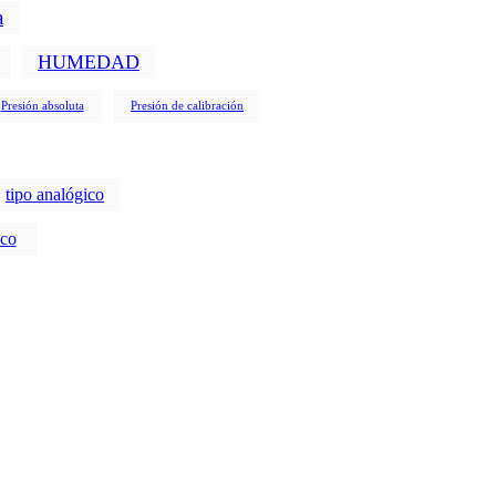
a
HUMEDAD
Presión absoluta
Presión de calibración
tipo analógico
ico