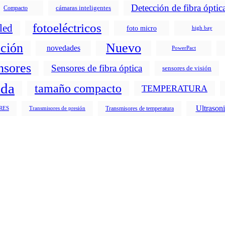
Detección de fibra óptic
cámaras inteligentes
Compacto
fotoeléctricos
led
foto micro
high bay
ción
Nuevo
novedades
PowerPact
nsores
Sensores de fibra óptica
sensores de visión
ada
tamaño compacto
TEMPERATURA
Ultrason
Transmisores de temperatura
RES
Transmisores de presión