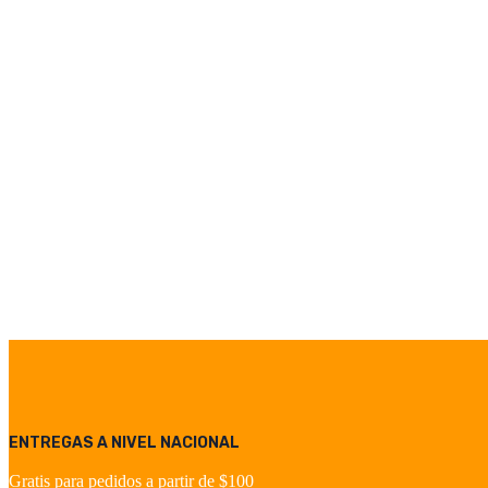
Mitsubishi Electric
Mitsubishi Electric
Añadir a cotizacion
Añadir a cotizaci
Interruptor diferencial tipo
Interruptor difere
AC 2P-40A -230V - 30mA
AC 4P-63A -380
MITSUBISHI ELECTRIC
MITSUBISHI E
BVW-T 2P 40A 30
BVW-T 4P 63A 30
Interruptor diferencial tipo AC 2P-
Interruptor diferencial
40A -230V - 30mA
63A -380V - 30mA
ENTREGAS A NIVEL NACIONAL
Gratis para pedidos a partir de $100