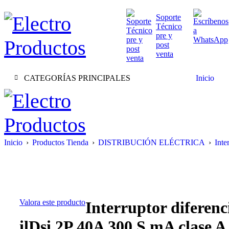
Soporte
Técnico
pre y
post
venta
CATEGORÍAS PRINCIPALES
Inicio
Inicio
›
Productos Tienda
›
DISTRIBUCIÓN ELÉCTRICA
›
Inte
Valora este producto
Interruptor diferenc
ilDsi 2P 40A 300 S mA clase A