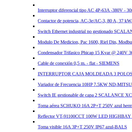
Interruptor diferencial tipo AC 4P-63A -380
Contactor de potencia, AC-3e/AC-3, 80 A, 37 k
Switch Ethernet industrial no gestionado SCALAN
Modulo De Medicion, Pac 1600, Riel Din, Modbus
Condensador Trifasico Phicap 15 Kvar @ 240V
Cable de conexión 0,5 m. - flat - SIEMENS
INTERRUPTOR CAJA MOLDEADA 3 POLOS 4
Variador de Frecuencia 10HP 7.5KW ND-MIT
Switch IE gestionable de capa 2 SCALANCE XC208
Toma aérea SCHUKO 16A 2P+T 250V azul herm
Reflector VT-91100CCT 100W LED HIGHBAY 
Toma visible 16A 3P+T 250V IP67 azul-BALS