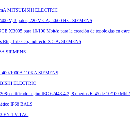
V - 30mA MITSUBISHI ELECTRIC
W/400 V, 3 polos, 220 V CA, 50/60 Hz - SIEMENS
CE XB005 para 10/100 Mbit/s; para la creación de topologías en estr
 Rtu, Trifasico, Indirecto X 5 A. SIEMENS
 36A SIEMENS
00-1000A 110KA SIEMENS
SUBISHI ELECTRIC
; certificado según IEC 62443-4-2; 8 puertos RJ45 de 10/100 Mbit
ético IP68 BALS
3 EN 1 V-TAC