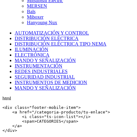
Mitsubishi Electric
MERSEN
Bals
Miboxer
Hanyoung Nux
AUTOMATIZACIÓN Y CONTROL
DISTRIBUCIÓN ELÉCTRICA
DISTRIBUCIÓN ELÉCTRICA TIPO NEMA
ILUMINACIÓN
ELECTRÓNICA
MANDO Y SEÑALIZACIÓN
INSTRUMENTACIÓN
REDES INDUSTRIALES
SEGURIDAD INDUSTRIAL
INSTRUMENTOS DE MEDICION
MANDO Y SEÑALIZACIÓN
html
<
div
 class=
"footer-mobile-item"
>

    <
a
 href=
"/categoria-producto/tu-enlace"
>

        <
i
 class=
"ts-icon-list"
></
i
>

        <
span
>CATEGORIES</
span
>

    </
a
>

</
div
>