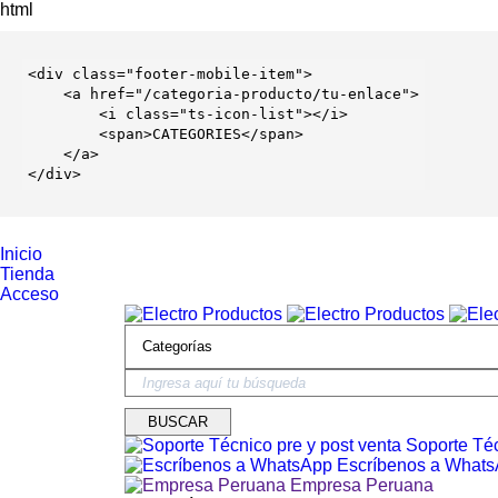
html
<
div
 class=
"footer-mobile-item"
>

    <
a
 href=
"/categoria-producto/tu-enlace"
>

        <
i
 class=
"ts-icon-list"
></
i
>

        <
span
>CATEGORIES</
span
>

    </
a
>

</
div
>
Inicio
Tienda
Acceso
Soporte Téc
Escríbenos a What
Empresa Peruana