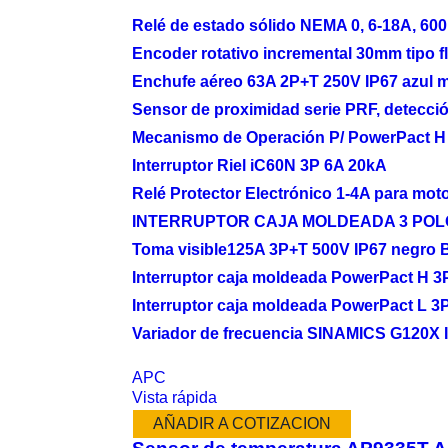
Relé de estado sólido NEMA 0, 6-18A, 60
Encoder rotativo incremental 30mm tipo
Enchufe aéreo 63A 2P+T 250V IP67 azul 
Sensor de proximidad serie PRF, detec
Mecanismo de Operación P/ PowerPact H 
Interruptor Riel iC60N 3P 6A 20kA
Relé Protector Electrónico 1-4A para m
INTERRUPTOR CAJA MOLDEADA 3 POLO
Toma visible125A 3P+T 500V IP67 negro
Interruptor caja moldeada PowerPact H 
Interruptor caja moldeada PowerPact L 3
Variador de frecuencia SINAMICS G120X 
APC
Vista rápida
AÑADIR A COTIZACION