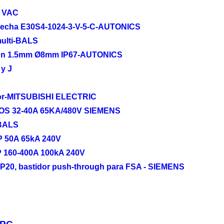
0 VAC
 flecha E30S4-1024-3-V-5-C-AUTONICS
multi-BALS
ción 1.5mm Ø8mm IP67-AUTONICS
y J
otor-MITSUBISHI ELECTRIC
S 32-40A 65KA/480V SIEMENS
 BALS
3P 50A 65kA 240V
P 160-400A 100kA 240V
IP20, bastidor push-through para FSA - SIEMENS