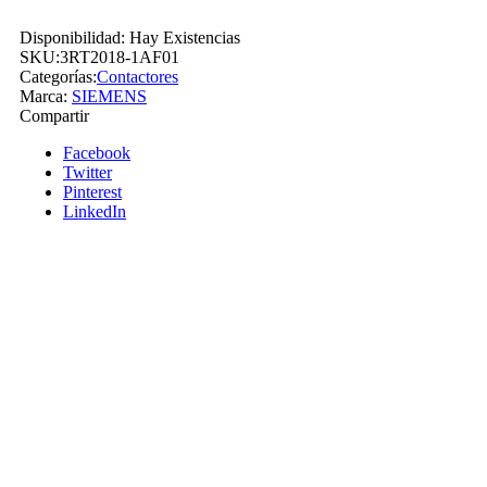
AC-
3e/AC-
Disponibilidad:
Hay Existencias
3,
SKU:
3RT2018-1AF01
16
Categorías:
Contactores
A,
Marca:
SIEMENS
7,5
Compartir
kW/400
V,
Facebook
3
Twitter
polos,
Pinterest
110
LinkedIn
V
CA,
50/60
Hz
-
SIEMENS
cantidad
Siemens
Añadir a cotizacion