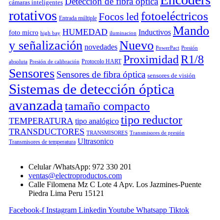
Detección de fibra óptica
cámaras inteligentes
rotativos
fotoeléctricos
Focos led
Entrada múltiple
Mando
HUMEDAD
Inductivos
foto micro
high bay
iluminacion
y señalización
Nuevo
novedades
PowerPact
Presión
Proximidad
R1/8
Protocolo HART
absoluta
Presión de calibración
Sensores
Sensores de fibra óptica
sensores de visión
Sistemas de detección óptica
avanzada
tamaño compacto
tipo reductor
TEMPERATURA
tipo analógico
TRANSDUCTORES
TRANSMISORES
Transmisores de presión
Ultrasonico
Transmisores de temperatura
Celular /WhatsApp: 972 330 201
ventas@electroproductos.com
Calle Filomena Mz C Lote 4 Apv. Los Jazmines-Puente
Piedra Lima Peru 15121
Facebook-f
Instagram
Linkedin
Youtube
Whatsapp
Tiktok