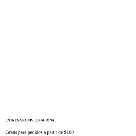
tornillo Eléctrico
Siemens
Añadir a cotizacion
Kit de cableado para
terminal de tornillo
Eléctrico y mecánico -
SIEMENS
3RA2913-2BB1
Kit de cableado para terminal de
tornillo Eléctrico
ENTREGAS A NIVEL NACIONAL
Gratis para pedidos a partir de $100