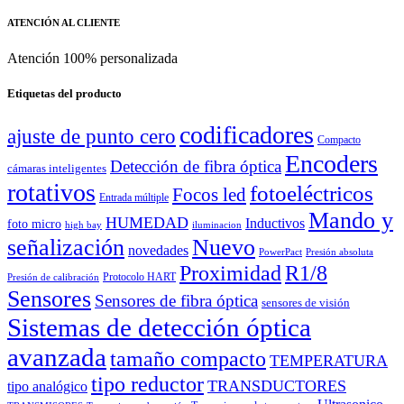
ATENCIÓN AL CLIENTE
Atención 100% personalizada
Etiquetas del producto
codificadores
ajuste de punto cero
Compacto
Encoders
Detección de fibra óptica
cámaras inteligentes
rotativos
fotoeléctricos
Focos led
Entrada múltiple
Mando y
HUMEDAD
Inductivos
foto micro
high bay
iluminacion
señalización
Nuevo
novedades
PowerPact
Presión absoluta
Proximidad
R1/8
Protocolo HART
Presión de calibración
Sensores
Sensores de fibra óptica
sensores de visión
Sistemas de detección óptica
avanzada
tamaño compacto
TEMPERATURA
tipo reductor
TRANSDUCTORES
tipo analógico