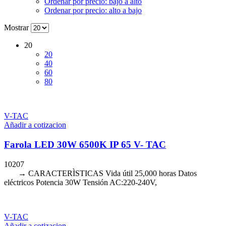
Ordenar por precio: bajo a alto
Ordenar por precio: alto a bajo
Mostrar
20
20
40
60
80
V-TAC
Añadir a cotizacion
Farola LED 30W 6500K IP 65 V- TAC
10207
→ CARACTERÌSTICAS Vida útil 25,000 horas Datos
eléctricos Potencia 30W Tensión AC:220-240V,
V-TAC
Añadir a cotizacion