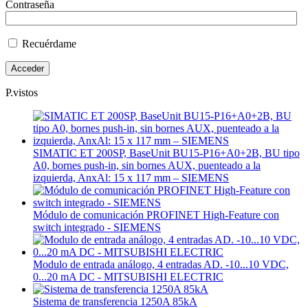
Contraseña
Recuérdame
P.vistos
SIMATIC ET 200SP, BaseUnit BU15-P16+A0+2B, BU tipo
A0, bornes push-in, sin bornes AUX, puenteado a la
izquierda, AnxAl: 15 x 117 mm – SIEMENS
Módulo de comunicación PROFINET High-Feature con
switch integrado - SIEMENS
Modulo de entrada análogo, 4 entradas AD. -10...10 VDC,
0...20 mA DC - MITSUBISHI ELECTRIC
Sistema de transferencia 1250A 85kA