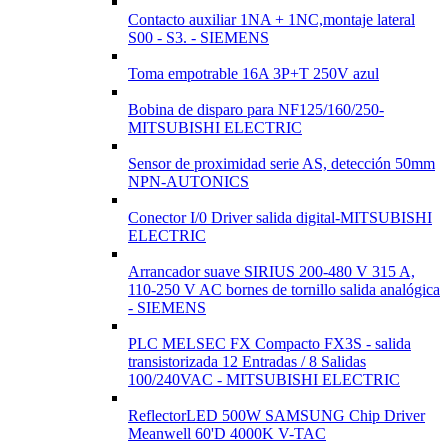
Contacto auxiliar 1NA + 1NC,montaje lateral
S00 - S3. - SIEMENS
Toma empotrable 16A 3P+T 250V azul
Bobina de disparo para NF125/160/250-
MITSUBISHI ELECTRIC
Sensor de proximidad serie AS, detección 50mm
NPN-AUTONICS
Conector I/0 Driver salida digital-MITSUBISHI
ELECTRIC
Arrancador suave SIRIUS 200-480 V 315 A,
110-250 V AC bornes de tornillo salida analógica
- SIEMENS
PLC MELSEC FX Compacto FX3S - salida
transistorizada 12 Entradas / 8 Salidas
100/240VAC - MITSUBISHI ELECTRIC
ReflectorLED 500W SAMSUNG Chip Driver
Meanwell 60'D 4000K V-TAC