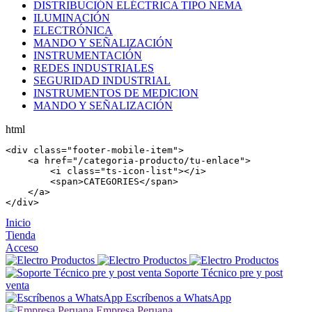
DISTRIBUCIÓN ELÉCTRICA TIPO NEMA
ILUMINACIÓN
ELECTRÓNICA
MANDO Y SEÑALIZACIÓN
INSTRUMENTACIÓN
REDES INDUSTRIALES
SEGURIDAD INDUSTRIAL
INSTRUMENTOS DE MEDICION
MANDO Y SEÑALIZACIÓN
html
<
div
 class=
"footer-mobile-item"
>

    <
a
 href=
"/categoria-producto/tu-enlace"
>

        <
i
 class=
"ts-icon-list"
></
i
>

        <
span
>CATEGORIES</
span
>

    </
a
>

</
div
>
Inicio
Tienda
Acceso
Soporte Técnico pre y post
venta
Escríbenos a WhatsApp
Empresa Peruana