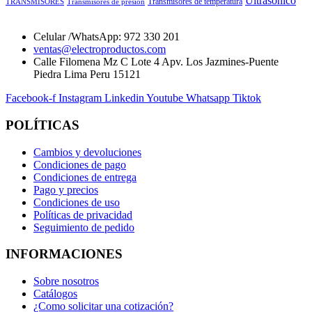
Ultrasonico
Transmisores de temperatura
TRANSMISORES
Transmisores de presión
Celular /WhatsApp: 972 330 201
ventas@electroproductos.com
Calle Filomena Mz C Lote 4 Apv. Los Jazmines-Puente
Piedra Lima Peru 15121
Facebook-f
Instagram
Linkedin
Youtube
Whatsapp
Tiktok
POLÍTICAS
Cambios y devoluciones
Condiciones de pago
Condiciones de entrega
Pago y precios
Condiciones de uso
Políticas de privacidad
Seguimiento de pedido
INFORMACIONES
Sobre nosotros
Catálogos
¿Como solicitar una cotización?