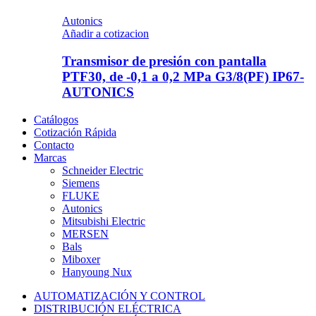
Autonics
Añadir a cotizacion
Transmisor de presión con pantalla
PTF30, de -0,1 a 0,2 MPa G3/8(PF) IP67-
AUTONICS
Catálogos
Cotización Rápida
Contacto
Marcas
Schneider Electric
Siemens
FLUKE
Autonics
Mitsubishi Electric
MERSEN
Bals
Miboxer
Hanyoung Nux
AUTOMATIZACIÓN Y CONTROL
DISTRIBUCIÓN ELÉCTRICA