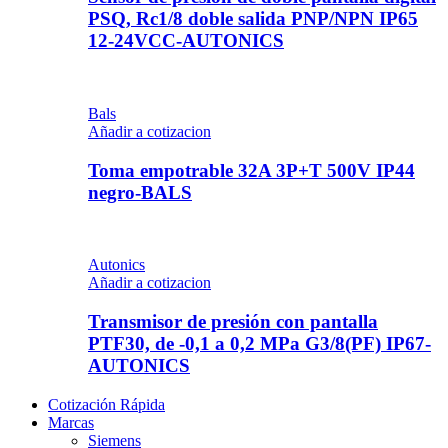
PSQ, Rc1/8 doble salida PNP/NPN IP65
12-24VCC-AUTONICS
Bals
Añadir a cotizacion
Toma empotrable 32A 3P+T 500V IP44
negro-BALS
Autonics
Añadir a cotizacion
Transmisor de presión con pantalla
PTF30, de -0,1 a 0,2 MPa G3/8(PF) IP67-
AUTONICS
Cotización Rápida
Marcas
Siemens