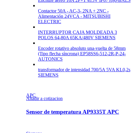
Enchufe aéreo 16A 2P+T 415V IP67 rojo-BALS
Contactor 50A - AC-3- 2NA + 2NC -
Alimentación 24VCA - MITSUBISHI
ELECTRIC
INTERRUPTOR CAJA MOLDEADA 3
POLOS 64-80A 65KA/480V SIEMENS
Encoder rotativo absoluto una-vuelta de 58mm
(Tipo flecha síncrona) EP58SS6-512-2R-P-24-
AUTONICS
transformador de intensidad 700/5A 5VA KL0,2s
SIEMENS
APC
Añadir a cotizacion
Sensor de temperatura AP9335T APC