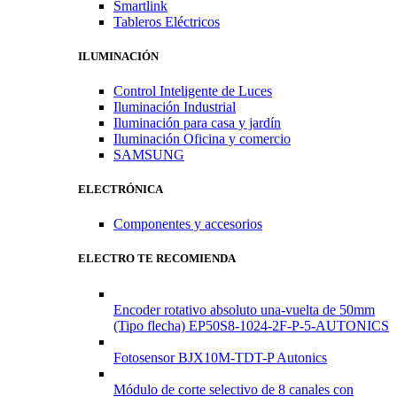
Smartlink
Tableros Eléctricos
ILUMINACIÓN
Control Inteligente de Luces
Iluminación Industrial
Iluminación para casa y jardín
Iluminación Oficina y comercio
SAMSUNG
ELECTRÓNICA
Componentes y accesorios
ELECTRO TE RECOMIENDA
Encoder rotativo absoluto una-vuelta de 50mm
(Tipo flecha) EP50S8-1024-2F-P-5-AUTONICS
Fotosensor BJX10M-TDT-P Autonics
Módulo de corte selectivo de 8 canales con