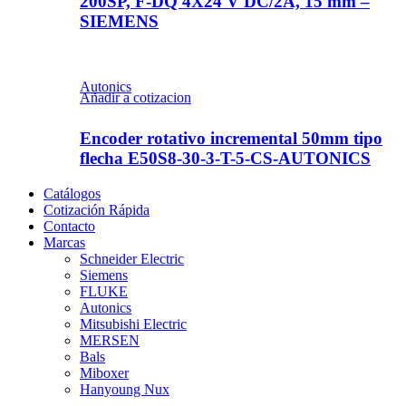
200SP, F-DQ 4X24 V DC/2A, 15 mm –
SIEMENS
Autonics
Añadir a cotizacion
Encoder rotativo incremental 50mm tipo
flecha E50S8-30-3-T-5-CS-AUTONICS
Catálogos
Cotización Rápida
Contacto
Marcas
Schneider Electric
Siemens
FLUKE
Autonics
Mitsubishi Electric
MERSEN
Bals
Miboxer
Hanyoung Nux