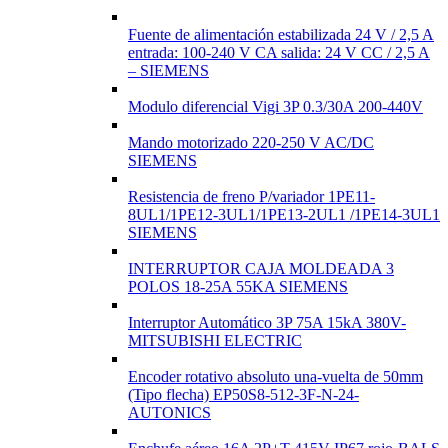
Fuente de alimentación estabilizada 24 V / 2,5 A
entrada: 100-240 V CA salida: 24 V CC / 2,5 A
– SIEMENS
Modulo diferencial Vigi 3P 0.3/30A 200-440V
Mando motorizado 220-250 V AC/DC
SIEMENS
Resistencia de freno P/variador 1PE11-
8UL1/1PE12-3UL1/1PE13-2UL1 /1PE14-3UL1
SIEMENS
INTERRUPTOR CAJA MOLDEADA 3
POLOS 18-25A 55KA SIEMENS
Interruptor Automático 3P 75A 15kA 380V-
MITSUBISHI ELECTRIC
Encoder rotativo absoluto una-vuelta de 50mm
(Tipo flecha) EP50S8-512-3F-N-24-
AUTONICS