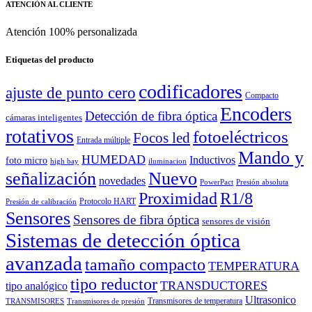
ATENCIÓN AL CLIENTE
Atención 100% personalizada
Etiquetas del producto
codificadores
ajuste de punto cero
Compacto
Encoders
Detección de fibra óptica
cámaras inteligentes
rotativos
fotoeléctricos
Focos led
Entrada múltiple
Mando y
HUMEDAD
Inductivos
foto micro
high bay
iluminacion
señalización
Nuevo
novedades
PowerPact
Presión absoluta
Proximidad
R1/8
Protocolo HART
Presión de calibración
Sensores
Sensores de fibra óptica
sensores de visión
Sistemas de detección óptica
avanzada
tamaño compacto
TEMPERATURA
tipo reductor
TRANSDUCTORES
tipo analógico
Ultrasonico
Transmisores de temperatura
TRANSMISORES
Transmisores de presión