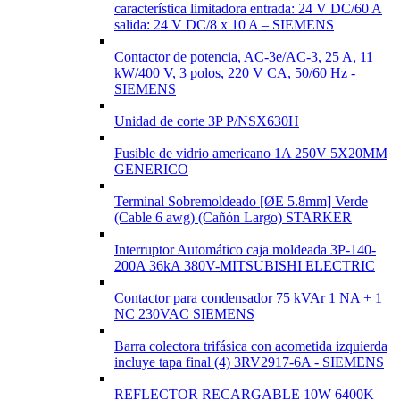
característica limitadora entrada: 24 V DC/60 A
salida: 24 V DC/8 x 10 A – SIEMENS
Contactor de potencia, AC-3e/AC-3, 25 A, 11
kW/400 V, 3 polos, 220 V CA, 50/60 Hz -
SIEMENS
Unidad de corte 3P P/NSX630H
Fusible de vidrio americano 1A 250V 5X20MM
GENERICO
Terminal Sobremoldeado [ØE 5.8mm] Verde
(Cable 6 awg) (Cañón Largo) STARKER
Interruptor Automático caja moldeada 3P-140-
200A 36kA 380V-MITSUBISHI ELECTRIC
Contactor para condensador 75 kVAr 1 NA + 1
NC 230VAC SIEMENS
Barra colectora trifásica con acometida izquierda
incluye tapa final (4) 3RV2917-6A - SIEMENS
REFLECTOR RECARGABLE 10W 6400K