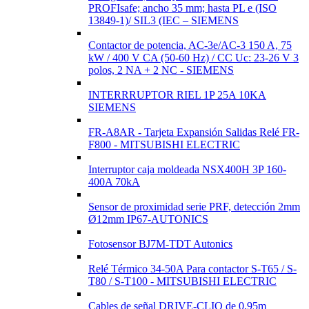
PROFIsafe; ancho 35 mm; hasta PL e (ISO
13849-1)/ SIL3 (IEC – SIEMENS
Contactor de potencia, AC-3e/AC-3 150 A, 75
kW / 400 V CA (50-60 Hz) / CC Uc: 23-26 V 3
polos, 2 NA + 2 NC - SIEMENS
INTERRRUPTOR RIEL 1P 25A 10KA
SIEMENS
FR-A8AR - Tarjeta Expansión Salidas Relé FR-
F800 - MITSUBISHI ELECTRIC
Interruptor caja moldeada NSX400H 3P 160-
400A 70kA
Sensor de proximidad serie PRF, detección 2mm
Ø12mm IP67-AUTONICS
Fotosensor BJ7M-TDT Autonics
Relé Térmico 34-50A Para contactor S-T65 / S-
T80 / S-T100 - MITSUBISHI ELECTRIC
Cables de señal DRIVE-CLIQ de 0,95m