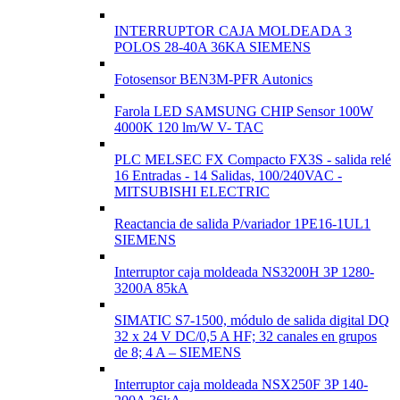
INTERRUPTOR CAJA MOLDEADA 3
POLOS 28-40A 36KA SIEMENS
Fotosensor BEN3M-PFR Autonics
Farola LED SAMSUNG CHIP Sensor 100W
4000K 120 lm/W V- TAC
PLC MELSEC FX Compacto FX3S - salida relé
16 Entradas - 14 Salidas, 100/240VAC -
MITSUBISHI ELECTRIC
Reactancia de salida P/variador 1PE16-1UL1
SIEMENS
Interruptor caja moldeada NS3200H 3P 1280-
3200A 85kA
SIMATIC S7-1500, módulo de salida digital DQ
32 x 24 V DC/0,5 A HF; 32 canales en grupos
de 8; 4 A – SIEMENS
Interruptor caja moldeada NSX250F 3P 140-