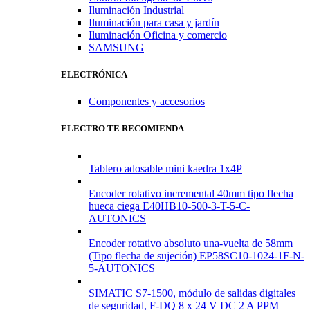
Iluminación Industrial
Iluminación para casa y jardín
Iluminación Oficina y comercio
SAMSUNG
ELECTRÓNICA
Componentes y accesorios
ELECTRO TE RECOMIENDA
Tablero adosable mini kaedra 1x4P
Encoder rotativo incremental 40mm tipo flecha
hueca ciega E40HB10-500-3-T-5-C-
AUTONICS
Encoder rotativo absoluto una-vuelta de 58mm
(Tipo flecha de sujeción) EP58SC10-1024-1F-N-
5-AUTONICS
SIMATIC S7-1500, módulo de salidas digitales
de seguridad, F-DQ 8 x 24 V DC 2 A PPM