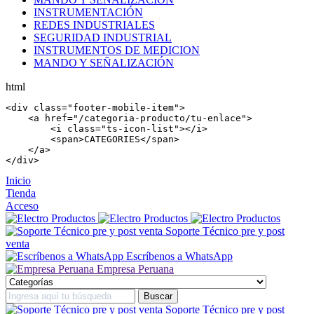
INSTRUMENTACIÓN
REDES INDUSTRIALES
SEGURIDAD INDUSTRIAL
INSTRUMENTOS DE MEDICION
MANDO Y SEÑALIZACIÓN
html
<
div
 class=
"footer-mobile-item"
>

    <
a
 href=
"/categoria-producto/tu-enlace"
>

        <
i
 class=
"ts-icon-list"
></
i
>

        <
span
>CATEGORIES</
span
>

    </
a
>

</
div
>
Inicio
Tienda
Acceso
Soporte Técnico pre y post
venta
Escríbenos a WhatsApp
Empresa Peruana
Soporte Técnico pre y post