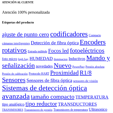
ATENCIÓN AL CLIENTE
Atención 100% personalizada
Etiquetas del producto
codificadores
ajuste de punto cero
Compacto
Encoders
Detección de fibra óptica
cámaras inteligentes
rotativos
fotoeléctricos
Focos led
Entrada múltiple
Mando y
HUMEDAD
Inductivos
foto micro
high bay
iluminacion
señalización
Nuevo
novedades
PowerPact
Presión absoluta
Proximidad
R1/8
Protocolo HART
Presión de calibración
Sensores
Sensores de fibra óptica
sensores de visión
Sistemas de detección óptica
avanzada
tamaño compacto
TEMPERATURA
tipo reductor
TRANSDUCTORES
tipo analógico
Ultrasonico
Transmisores de temperatura
TRANSMISORES
Transmisores de presión