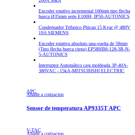
200A 36kA
Encoder rotativo incremental 100mm tipo flecha
hueca Ø35mm serie E100H, IP50-AUTONICS
Condensador Trifasico Phicap 15 Kvar @ 480V
19A SIEMENS
Encoder rotativo absoluto una-vuelta de 58mm
(Tipo flecha hueca ciega) EP58HB8-128-3R-N-
5-AUTONICS
Interruptor Automático caja moldeada 3P-40A-
380VAC - 15kA-MITSUBISHI ELECTRIC
APC
Añadir a cotizacion
Sensor de temperatura AP9335T APC
V-TAC
Añadir a cotizacion