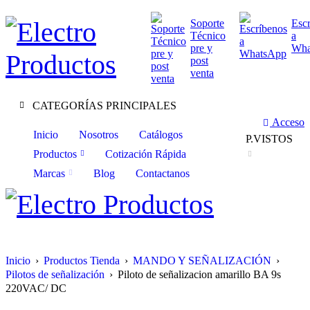
Soporte
Esc
Técnico
a
pre y
Wha
post
venta
CATEGORÍAS PRINCIPALES
Acceso
Inicio
Nosotros
Catálogos
P.VISTOS
Productos
Cotización Rápida
Marcas
Blog
Contactanos
Inicio
›
Productos Tienda
›
MANDO Y SEÑALIZACIÓN
›
Pilotos de señalización
›
Piloto de señalizacion amarillo BA 9s
220VAC/ DC