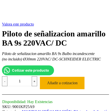
Valora este producto
Piloto de señalizacion amarillo
BA 9s 220VAC/ DC
Piloto de señalizacion amarillo BA 9s Bulbo incandescente
(no incluido) Ø30mm 220VAC/ DC-SCHNEIDER ELECTRIC
Cotizar este producto
Piloto
de
Añadir a cotizacion
señalizacion
amarillo
BA
9s
Disponibilidad:
Hay Existencias
220VAC/
SKU:
9001KP25A9
DC