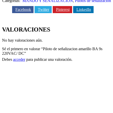
Categorías:
MANDO Y SEÑALIZACIÓN
,
Pilotos de señalización
cantidad
Facebook
Twitter
Pinterest
LinkedIn
VALORACIONES
No hay valoraciones aún.
Sé el primero en valorar “Piloto de señalizacion amarillo BA 9s
220VAC/ DC”
Debes
acceder
para publicar una valoración.