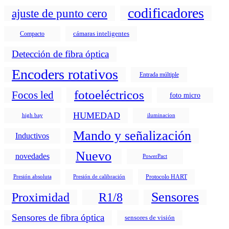
codificadores
ajuste de punto cero
cámaras inteligentes
Compacto
Detección de fibra óptica
Encoders rotativos
Entrada múltiple
fotoeléctricos
Focos led
foto micro
HUMEDAD
high bay
iluminacion
Mando y señalización
Inductivos
Nuevo
novedades
PowerPact
Protocolo HART
Presión absoluta
Presión de calibración
Sensores
Proximidad
R1/8
Sensores de fibra óptica
sensores de visión