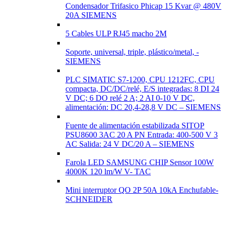
Condensador Trifasico Phicap 15 Kvar @ 480V
20A SIEMENS
5 Cables ULP RJ45 macho 2M
Soporte, universal, triple, plástico/metal, -
SIEMENS
PLC SIMATIC S7-1200, CPU 1212FC, CPU
compacta, DC/DC/relé, E/S integradas: 8 DI 24
V DC; 6 DO relé 2 A; 2 AI 0-10 V DC,
alimentación: DC 20,4-28,8 V DC – SIEMENS
Fuente de alimentación estabilizada SITOP
PSU8600 3AC 20 A PN Entrada: 400-500 V 3
AC Salida: 24 V DC/20 A – SIEMENS
Farola LED SAMSUNG CHIP Sensor 100W
4000K 120 lm/W V- TAC
Mini interruptor QO 2P 50A 10kA Enchufable-
SCHNEIDER