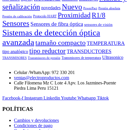
señalización
Nuevo
novedades
PowerPact
Presión absoluta
Proximidad
R1/8
Protocolo HART
Presión de calibración
Sensores
Sensores de fibra óptica
sensores de visión
Sistemas de detección óptica
avanzada
tamaño compacto
TEMPERATURA
tipo reductor
TRANSDUCTORES
tipo analógico
Ultrasonico
Transmisores de temperatura
TRANSMISORES
Transmisores de presión
Celular /WhatsApp: 972 330 201
ventas@electroproductos.com
Calle Filomena Mz C Lote 4 Apv. Los Jazmines-Puente
Piedra Lima Peru 15121
Facebook-f
Instagram
Linkedin
Youtube
Whatsapp
Tiktok
POLÍTICAS
Cambios y devoluciones
Condiciones de pago