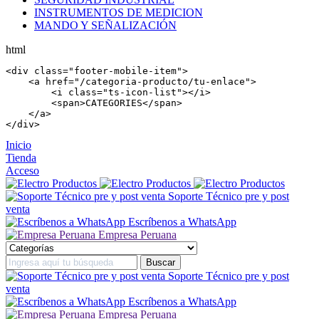
INSTRUMENTOS DE MEDICION
MANDO Y SEÑALIZACIÓN
html
<
div
 class=
"footer-mobile-item"
>

    <
a
 href=
"/categoria-producto/tu-enlace"
>

        <
i
 class=
"ts-icon-list"
></
i
>

        <
span
>CATEGORIES</
span
>

    </
a
>

</
div
>
Inicio
Tienda
Acceso
Soporte Técnico pre y post
venta
Escríbenos a WhatsApp
Empresa Peruana
Soporte Técnico pre y post
venta
Escríbenos a WhatsApp
Empresa Peruana