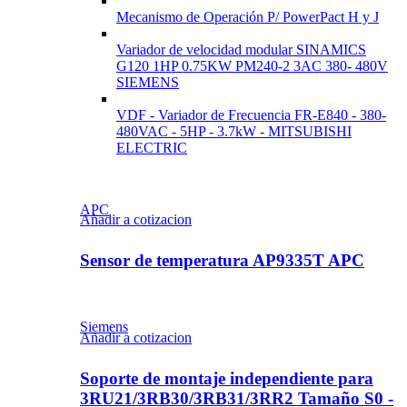
Mecanismo de Operación P/ PowerPact H y J
Variador de velocidad modular SINAMICS
G120 1HP 0.75KW PM240-2 3AC 380- 480V
SIEMENS
VDF - Variador de Frecuencia FR-E840 - 380-
480VAC - 5HP - 3.7kW - MITSUBISHI
ELECTRIC
APC
Añadir a cotizacion
Sensor de temperatura AP9335T APC
Siemens
Añadir a cotizacion
Soporte de montaje independiente para
3RU21/3RB30/3RB31/3RR2 Tamaño S0 -