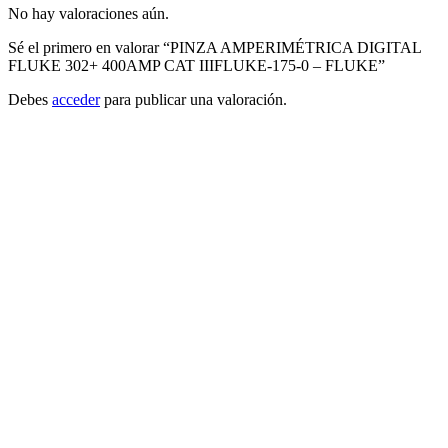
No hay valoraciones aún.
Sé el primero en valorar “PINZA AMPERIMÉTRICA DIGITAL
FLUKE 302+ 400AMP CAT IIIFLUKE-175-0 – FLUKE”
Debes
acceder
para publicar una valoración.
FLUKE
Añadir a cotizacion
PINZA AMPERIMETRICA, 600A AC/DC,
1000 V AC/DC, 6K, 1000 ΜF, CAT IV-
600V, TRUE RMS, S/SONDA - FLUKE
FLUKE-374 FC
Conecte la pinza amperimétrica a su teléfono inteligente