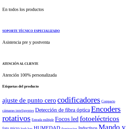
En todos los productos
SOPORTE TÉCNICO ESPECIALIZADO
Asistencia pre y postventa
ATENCIÓN AL CLIENTE
Atención 100% personalizada
Etiquetas del producto
codificadores
ajuste de punto cero
Compacto
Encoders
Detección de fibra óptica
cámaras inteligentes
rotativos
fotoeléctricos
Focos led
Entrada múltiple
Mando y
HUMEDAD
Inductivos
foto micro
high bay
iluminacion