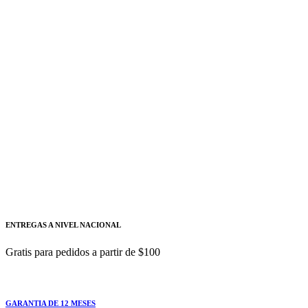
Selección manual y automática de rangos Retención de
FLUKE
Añadir a cotizacion
MULTÍMETRO, 600V AC/DC, 10A
AC/DC, 40M, 1000ΜF, 50KHZ, TRU RMS
- FLUKE
FLUKE-115
Gran pantalla con retroiluminación para trabajar en
lugares
ENTREGAS A NIVEL NACIONAL
Gratis para pedidos a partir de $100
GARANTIA DE 12 MESES