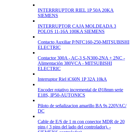
INTERRRUPTOR RIEL 1P 50A 20KA
SIEMENS
INTERRUPTOR CAJA MOLDEADA 3
POLOS 11-16A 100KA SIEMENS
Contacto Auxiliar P/NFC160-250-MITSUBISHI
ELECTRIC
Contactor 300A - AC-3 S-N300-2NA + 2NC -
Alimentación 380VCA - MITSUBISHI
ELECTRIC
Interruptor Riel iC60N 1P 32A 10kA
Encoder rotativo incremental de Ø18mm serie
E18S, IP50-AUTONICS
Piloto de señalizacion amarillo BA 9s 220VAC/
DC
Cable de E/S de 1 m con conector MDR de 20
pins ( 3 pins del lado del controlador). -