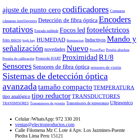
codificadores
ajuste de punto cero
Compacto
Encoders
Detección de fibra óptica
cámaras inteligentes
rotativos
fotoeléctricos
Focos led
Entrada múltiple
Mando y
HUMEDAD
Inductivos
foto micro
high bay
iluminacion
señalización
Nuevo
novedades
PowerPact
Presión absoluta
Proximidad
R1/8
Protocolo HART
Presión de calibración
Sensores
Sensores de fibra óptica
sensores de visión
Sistemas de detección óptica
avanzada
tamaño compacto
TEMPERATURA
tipo reductor
TRANSDUCTORES
tipo analógico
Ultrasonico
Transmisores de temperatura
TRANSMISORES
Transmisores de presión
Celular /WhatsApp: 972 330 201
ventas@electroproductos.com
Calle Filomena Mz C Lote 4 Apv. Los Jazmines-Puente
Piedra Lima Peru 15121