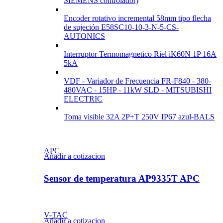
SIEMENS controlador)
Encoder rotativo incremental 58mm tipo flecha
de sujeción E58SC10-10-3-N-5-CS-
AUTONICS
Interruptor Termomagnetico Riel iK60N 1P 16A
5kA
VDF - Variador de Frecuencia FR-F840 - 380-
480VAC - 15HP - 11kW SLD - MITSUBISHI
ELECTRIC
Toma visible 32A 2P+T 250V IP67 azul-BALS
APC
Añadir a cotizacion
Sensor de temperatura AP9335T APC
V-TAC
Añadir a cotizacion