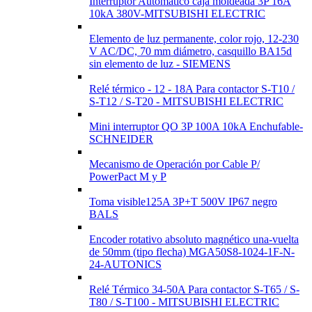
Interruptor Automático caja moldeada 3P 16A
10kA 380V-MITSUBISHI ELECTRIC
Elemento de luz permanente, color rojo, 12-230
V AC/DC, 70 mm diámetro, casquillo BA15d
sin elemento de luz - SIEMENS
Relé térmico - 12 - 18A Para contactor S-T10 /
S-T12 / S-T20 - MITSUBISHI ELECTRIC
Mini interruptor QO 3P 100A 10kA Enchufable-
SCHNEIDER
Mecanismo de Operación por Cable P/
PowerPact M y P
Toma visible125A 3P+T 500V IP67 negro
BALS
Encoder rotativo absoluto magnético una-vuelta
de 50mm (tipo flecha) MGA50S8-1024-1F-N-
24-AUTONICS
Relé Térmico 34-50A Para contactor S-T65 / S-
T80 / S-T100 - MITSUBISHI ELECTRIC