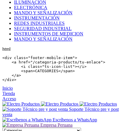
ILUMINACIÓN
ELECTRÓNICA
MANDO Y SEÑALIZACIÓN
INSTRUMENTACIÓN
REDES INDUSTRIALES
SEGURIDAD INDUSTRIAL
INSTRUMENTOS DE MEDICION
MANDO Y SEÑALIZACIÓN
html
<
div
 class=
"footer-mobile-item"
>

    <
a
 href=
"/categoria-producto/tu-enlace"
>

        <
i
 class=
"ts-icon-list"
></
i
>

        <
span
>CATEGORIES</
span
>

    </
a
>

</
div
>
Inicio
Tienda
Acceso
Soporte Técnico pre y post
venta
Escríbenos a WhatsApp
Empresa Peruana