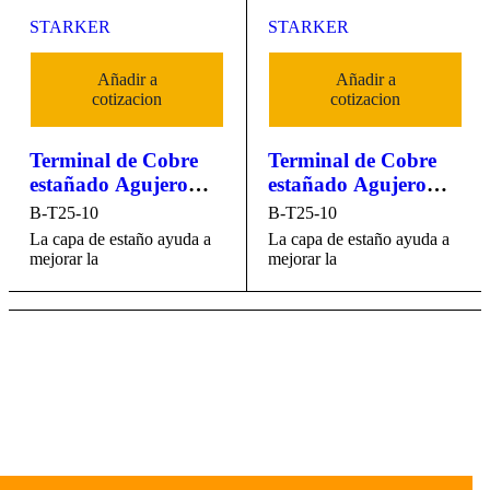
STARKER
STARKER
Añadir a
Añadir a
cotizacion
cotizacion
Terminal de Cobre
Terminal de Cobre
estañado Agujero
estañado Agujero
3/8" (Cable 4
3/8" (Cable 4
B-T25-10
B-T25-10
awg)25MM2
awg)25MM2
La capa de estaño ayuda a
La capa de estaño ayuda a
STARKER
STARKER
mejorar la
mejorar la