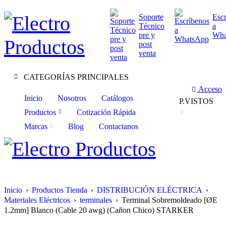
Soporte
Esc
Técnico
a
pre y
Wha
post
venta
CATEGORÍAS PRINCIPALES
Acceso
Inicio
Nosotros
Catálogos
P.VISTOS
Productos
Cotización Rápida
Marcas
Blog
Contactanos
Inicio
›
Productos Tienda
›
DISTRIBUCIÓN ELÉCTRICA
›
Materiales Eléctricos
›
terminales
›
Terminal Sobremoldeado [ØE
1.2mm] Blanco (Cable 20 awg) (Cañon Chico) STARKER