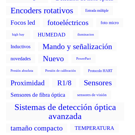
Encoders rotativos
Entrada múltiple
fotoeléctricos
Focos led
foto micro
HUMEDAD
high bay
iluminacion
Mando y señalización
Inductivos
Nuevo
novedades
PowerPact
Protocolo HART
Presión absoluta
Presión de calibración
Sensores
Proximidad
R1/8
Sensores de fibra óptica
sensores de visión
Sistemas de detección óptica
avanzada
tamaño compacto
TEMPERATURA