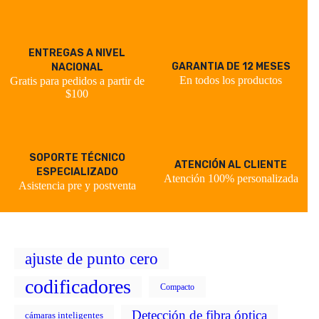
ENTREGAS A NIVEL
GARANTIA DE 12 MESES
NACIONAL
En todos los productos
Gratis para pedidos a partir de
$100
SOPORTE TÉCNICO
ATENCIÓN AL CLIENTE
ESPECIALIZADO
Atención 100% personalizada
Asistencia pre y postventa
ajuste de punto cero
codificadores
Compacto
Detección de fibra óptica
cámaras inteligentes