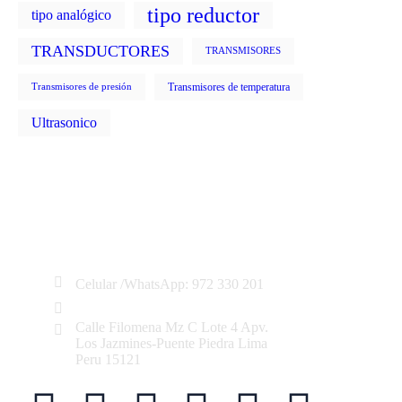
tipo reductor
tipo analógico
TRANSDUCTORES
TRANSMISORES
Transmisores de temperatura
Transmisores de presión
Ultrasonico
Celular /WhatsApp: 972 330 201
ventas@electroproductos.com
Calle Filomena Mz C Lote 4 Apv.
Los Jazmines-Puente Piedra Lima
Peru 15121