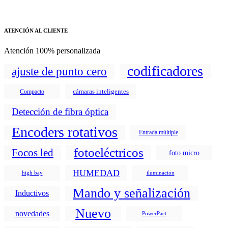
ATENCIÓN AL CLIENTE
Atención 100% personalizada
codificadores
ajuste de punto cero
cámaras inteligentes
Compacto
Detección de fibra óptica
Encoders rotativos
Entrada múltiple
fotoeléctricos
Focos led
foto micro
HUMEDAD
high bay
iluminacion
Mando y señalización
Inductivos
Nuevo
novedades
PowerPact