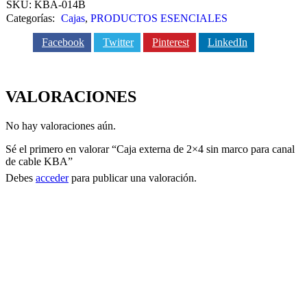
SKU:
KBA-014B
canal
Categorías:
Cajas
,
PRODUCTOS ESENCIALES
de
cable
Facebook
Twitter
Pinterest
LinkedIn
KBA
cantidad
VALORACIONES
No hay valoraciones aún.
Sé el primero en valorar “Caja externa de 2×4 sin marco para canal
de cable KBA”
Debes
acceder
para publicar una valoración.