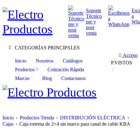
Soporte
Esc
Técnico
a
pre y
Wha
post
venta
CATEGORÍAS PRINCIPALES
Acceso
Inicio
Nosotros
Catálogos
P.VISTOS
Productos
Cotización Rápida
Marcas
Blog
Contactanos
Inicio
›
Productos Tienda
›
DISTRIBUCIÓN ELÉCTRICA
›
Cajas
›
Caja externa de 2×4 sin marco para canal de cable KBA