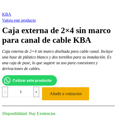
KBA
Valora este producto
Caja externa de 2×4 sin marco
para canal de cable KBA
Caja externa de 2×4 sin marco diseñada para cable canal. Incluye
una base de plástico blanco y dos tornillos para su instalación. Es
una caja de pase, lo que sugiere su uso para conexiones y
derivaciones de cables.
Cotizar este producto
Caja
externa
Añadir a cotizacion
de
2×4
sin
marco
Disponibilidad:
Hay Existencias
para