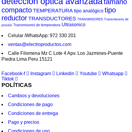
detección óptica avanzada
tamaño
compacto
tipo
TEMPERATURA
tipo analógico
reductor
TRANSDUCTORES
TRANSMISORES
Transmisores de
Ultrasonico
Transmisores de temperatura
presión
Celular /WhatsApp: 972 330 201
ventas@electroproductos.com
Calle Filomena Mz C Lote 4 Apv. Los Jazmines-Puente
Piedra Lima Peru 15121
Facebook-f
Instagram
Linkedin
Youtube
Whatsapp
Tiktok
POLÍTICAS
Cambios y devoluciones
Condiciones de pago
Condiciones de entrega
Pago y precios
Condiciones de uso