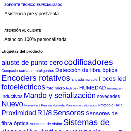
SOPORTE TÉCNICO ESPECIALIZADO
Asistencia pre y postventa
ATENCIÓN AL CLIENTE
Atención 100% personalizada
Etiquetas del producto
codificadores
ajuste de punto cero
Detección de fibra óptica
cámaras inteligentes
Compacto
Encoders rotativos
Focos led
Entrada múltiple
fotoeléctricos
HUMEDAD
foto micro
high bay
iluminacion
Mando y señalización
Inductivos
novedades
Nuevo
Protocolo HART
PowerPact
Presión absoluta
Presión de calibración
Sensores
Proximidad
R1/8
Sensores de
Sistemas de
fibra óptica
sensores de visión