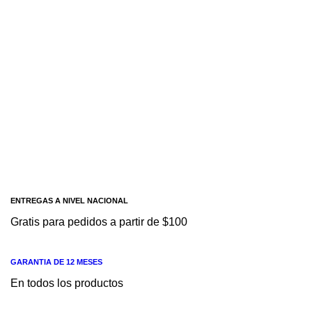
Eléctrico y mecánico - SIEMENS
3RA2923-2BB1
Kit de cableado para terminal de tornillo Eléctrico
Siemens
AÑADIR A COTIZACION
Conectores mecánicos Enclavamiento
lateral para contactor 3RT202, 3RT232 -
SIEMENS
3RA2922-2H
Conectores mecánicos Enclavamiento lateral para
contactor 3RT202, 3RT232
ENTREGAS A NIVEL NACIONAL
Gratis para pedidos a partir de $100
GARANTIA DE 12 MESES
En todos los productos