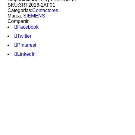
SKU:
3RT2016-1AF01
Categorías:
Contactores
Marca:
SIEMENS
Compartir
Facebook
Twitter
Pinterest
LinkedIn
Siemens
AÑADIR A COTIZACION
Kit de cableado para terminal de tornillo
Eléctrico y mecánico - SIEMENS
3RA2933-2BB1
Kit de cableado para terminal de tornillo Eléctrico