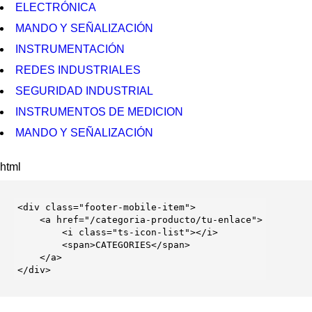
ELECTRÓNICA
MANDO Y SEÑALIZACIÓN
INSTRUMENTACIÓN
REDES INDUSTRIALES
SEGURIDAD INDUSTRIAL
INSTRUMENTOS DE MEDICION
MANDO Y SEÑALIZACIÓN
html
<
div
 class=
"footer-mobile-item"
>

    <
a
 href=
"/categoria-producto/tu-enlace"
>

        <
i
 class=
"ts-icon-list"
></
i
>

        <
span
>CATEGORIES</
span
>

    </
a
>

</
div
>